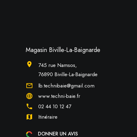
Magasin Biville-La-Baignarde
location_on
745 rue Namsos,
76890 Biville-La-Baignarde
mail_outline
lb.technibaie@gmail.com
language
www.techni-baie.fr
phone
02 44 10 12 47
map
Itinéraire
DONNER UN AVIS