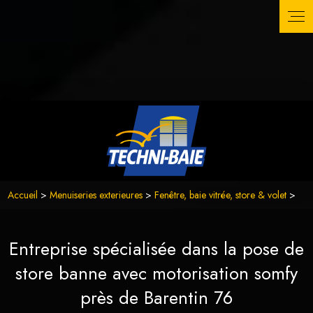
Faites confiance à Techni-Baie, l'artisan RGE spécialisé dans
Panneau de gestion des cookies
la pose de baies vitrées, volets électriques et pergolas
bioclimatiques en aluminium. Transformez votre espace
extérieur avec nos solutions d'isolation par l'extérieur et
profitez d'un confort optimal chez vous.
" />
Accueil
>
Menuiseries exterieures
>
Fenêtre, baie vitrée, store & volet
>
Entreprise spécialisée dans la pose de
store banne avec motorisation somfy
près de Barentin 76