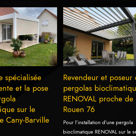
e spécialisée
Revendeur et poseur
ente et la pose
pergolas bioclimatiq
rgola
RENOVAL proche de
ique sur le
Rouen 76
e Cany-Barville
Pour l'installation d'une pergola
bioclimatique RENOVAL sur le s