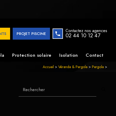
imatiques en aluminium. Transformez votre espace extérieur
Contactez nos agences
ENTS
PROJET PISCINE
02 44 10 12 47
la
Protection solaire
Isolation
Contact
Accueil
>
Véranda & Pergola
>
Pergola
>
Rechercher