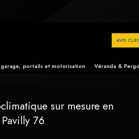
la pose de baies vitrées, volets électriques et pergolas biocl
 confort optimal chez vous.
AVIS CLI
 garage, portails et motorisation
Véranda & Pergo
ioclimatique sur mesure en
Pavilly 76