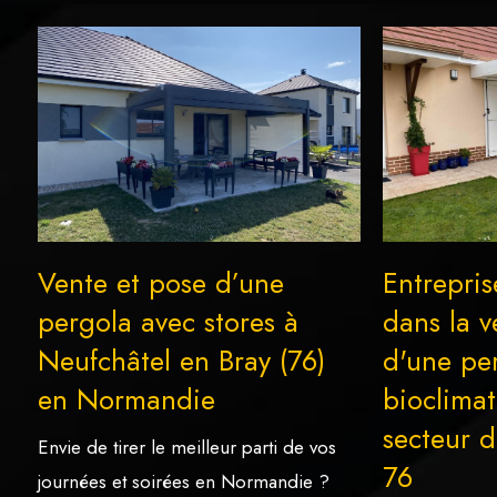
Vente et pose d’une
Entrepris
pergola avec stores à
dans la v
Neufchâtel en Bray (76)
d'une pe
en Normandie
bioclimat
secteur d
Envie de tirer le meilleur parti de vos
76
journées et soirées en Normandie ?