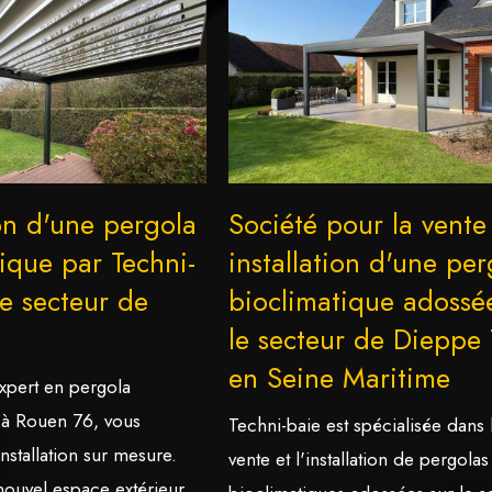
ion d'une pergola
Société pour la vente
ique par Techni-
installation d'une per
le secteur de
bioclimatique adossé
6
le secteur de Dieppe
en Seine Maritime
expert en pergola
 à Rouen 76, vous
Techni-baie est spécialisée dans 
stallation sur mesure.
vente et l'installation de pergolas
nouvel espace extérieur