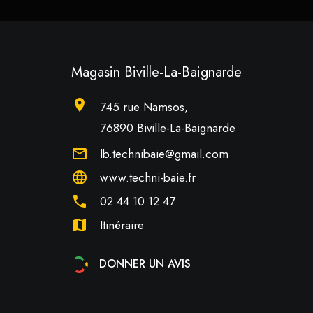
Magasin Biville-La-Baignarde
location_on
745 rue Namsos,
76890 Biville-La-Baignarde
mail_outline
lb.technibaie@gmail.com
language
www.techni-baie.fr
phone
02 44 10 12 47
map
Itinéraire
DONNER UN AVIS