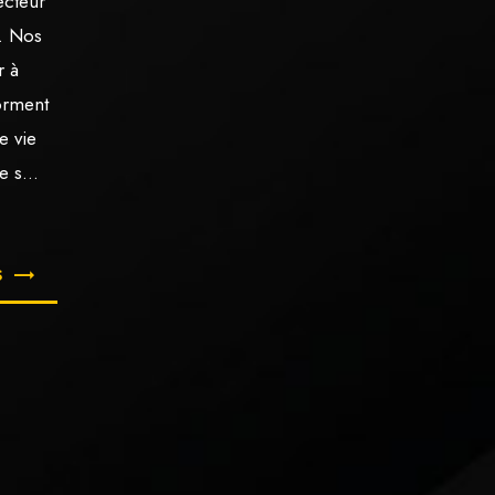
ecteur
. Nos
r à
forment
e vie
e s...
S