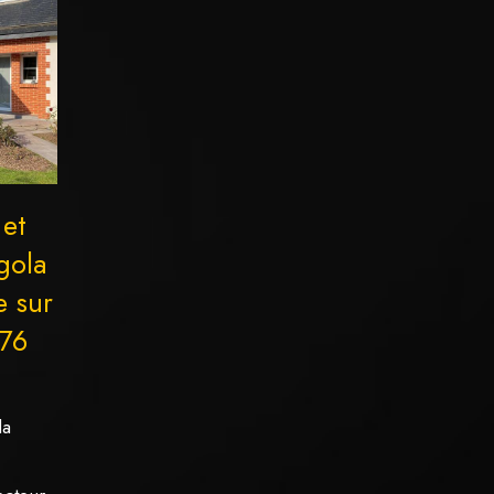
 et
gola
e sur
 76
la