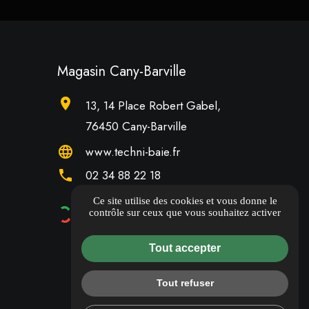
Magasin Cany-Barville
location_on
13, 14 Place Robert Gabel,
76450 Cany-Barville
language
www.techni-baie.fr
phone
02 34 88 22 18
Ce site utilise des cookies et vous donne le
DONNER UN AVIS
contrôle sur ceux que vous souhaitez activer
Tout accepter
Tout refuser