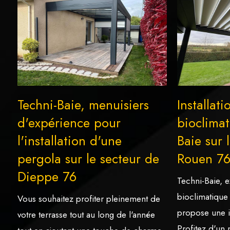
Techni-Baie, menuisiers
Installat
d'expérience pour
bioclimat
l'installation d'une
Baie sur 
pergola sur le secteur de
Rouen 7
Dieppe 76
Techni-Baie, 
bioclimatique
Vous souhaitez profiter pleinement de
propose une in
votre terrasse tout au long de l'année
Profitez d'un 