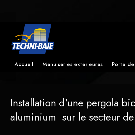
Faites confiance à Techni-Baie, l'artisan RGE spécialisé dans 
Panneau de gestion des cookies
avec nos solutions d'isolation par l'extérieur et profitez d'un
" />
Accueil
Menuiseries exterieures
Porte de
Installation d'une pergola b
aluminium sur le secteur de 