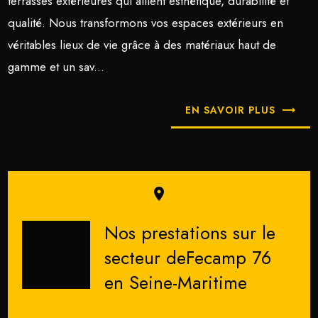
terrasses extérieures qui allient esthétique, durabilité et
qualité. Nous transformons vos espaces extérieurs en
véritables lieux de vie grâce à des matériaux haut de
gamme et un sav...
EN SAVOIR PLUS
place
Nos prestations sur le
secteur deFecamp 76
en Seine-Maritime