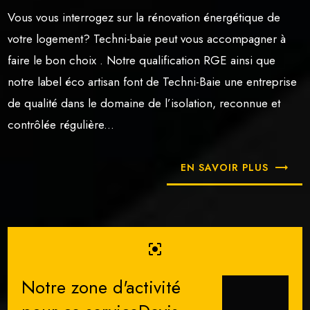
Vous vous interrogez sur la rénovation énergétique de
votre logement? Techni-baie peut vous accompagner à
faire le bon choix . Notre qualification RGE ainsi que
notre label éco artisan font de Techni-Baie une entreprise
de qualité dans le domaine de l’isolation, reconnue et
contrôlée régulière...
EN SAVOIR PLUS
center_focus_strong
Notre zone d'activité