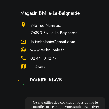
Magasin Biville-La-Baignarde
location_on
745 rue Namsos,
76890 Biville-La-Baignarde
mail_outline
lb.technibaie@gmail.com
language
www.techni-baie.fr
phone
02 44 10 12 47
map
Itinéraire
DONNER UN AVIS
Ce site utilise des cookies et vous donne le
contrôle sur ceux que vous souhaitez activer