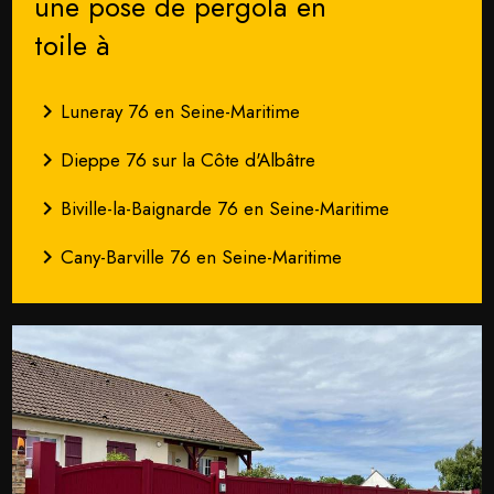
une pose de pergola en
toile à
navigate_next
Luneray 76 en Seine-Maritime
navigate_next
Dieppe 76 sur la Côte d'Albâtre
navigate_next
Biville-la-Baignarde 76 en Seine-Maritime
navigate_next
Cany-Barville 76 en Seine-Maritime