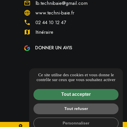
mail_outline
lb.technibaie@gmail.com
language
www.techni-baie.fr
phone
02 44 10 12 47
map
Itinéraire
DONNER UN AVIS
Ce site utilise des cookies et vous donne le
contrôle sur ceux que vous souhaitez activer
Tout accepter
Tout refuser
Personnaliser
place
mail
call