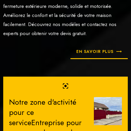
fermeture extérieure moderne, solide et motorisée.
Améliorez le confort et la sécurité de votre maison
facilement. Découvrez nos modèles et contactez nos
experts pour obtenir votre devis gratuit.
EN SAVOIR PLUS
center_focus_strong
Notre zone d'activité
pour ce
serviceEntreprise pour