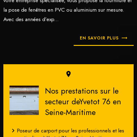
votre entreprise spécialisée, vous propose la fourniture et
la pose de fenêtres en PVC ou aluminium sur mesure.
Avec des années d’exp...
EN SAVOIR PLUS
place
Nos prestations sur le
secteur deYvetot 76 en
Seine-Maritime
navigate_next
Poseur de carport pour les professionnels et les