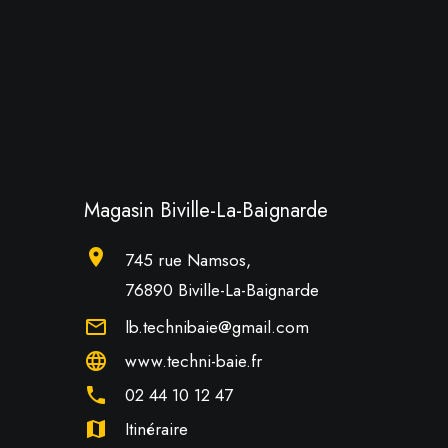
Magasin Biville-La-Baignarde
location_on
745 rue Namsos,
76890 Biville-La-Baignarde
mail_outline
lb.technibaie@gmail.com
language
www.techni-baie.fr
phone
02 44 10 12 47
map
Itinéraire