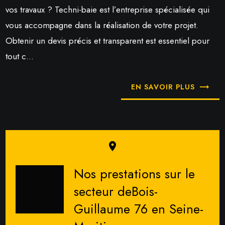
vos travaux ? Techni-baie est l’entreprise spécialisée qui
vous accompagne dans la réalisation de votre projet.
Obtenir un devis précis et transparent est essentiel pour
tout c...
EN SAVOIR PLUS
place
Nos prestations sur le
secteur deBois-
Guillaume 76 en Seine-