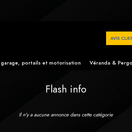
la pose de baies vitrées, volets électriques et pergolas biocl
 confort optimal chez vous.
AVIS CLI
 garage, portails et motorisation
Véranda & Pergo
Flash info
Il n'y a aucune annonce dans cette catégorie