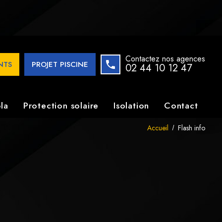
imatiques en aluminium. Transformez votre espace extérieur
Contactez nos agences
ENTS
PROJET PISCINE
02 44 10 12 47
la
Protection solaire
Isolation
Contact
Accueil
Flash info