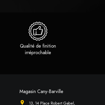
Qualité de finition
irréprochable
Magasin Cany-Barville
location_on
13, 14 Place Robert Gabel,