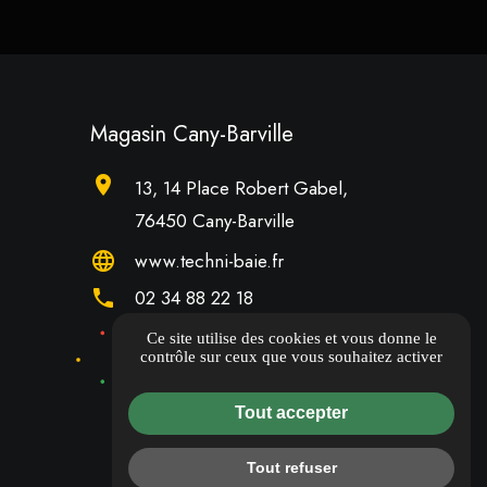
Magasin Cany-Barville
location_on
13, 14 Place Robert Gabel,
76450 Cany-Barville
language
www.techni-baie.fr
phone
02 34 88 22 18
Ce site utilise des cookies et vous donne le
DONNER UN AVIS
contrôle sur ceux que vous souhaitez activer
Tout accepter
Tout refuser