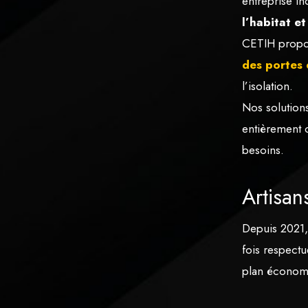
entreprise in
l’habitat e
CETIH propos
des portes 
l’isolation.
Nos solution
entièrement 
besoins.
Artisan
Depuis 2021
fois respectu
plan économi