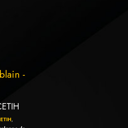
blain -
CETIH
CETIH
,