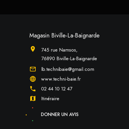
Magasin Biville-La-Baignarde
location_on
745 rue Namsos,
76890 Biville-La-Baignarde
mail_outline
lb.technibaie@gmail.com
language
www.techni-baie.fr
phone
02 44 10 12 47
map
Itinéraire
DONNER UN AVIS