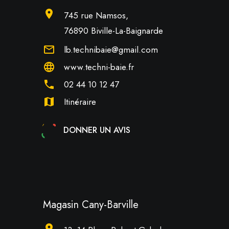
location_on
745 rue Namsos,
76890 Biville-La-Baignarde
mail_outline
lb.technibaie@gmail.com
language
www.techni-baie.fr
phone
02 44 10 12 47
map
Itinéraire
DONNER UN AVIS
Magasin Cany-Barville
location_on