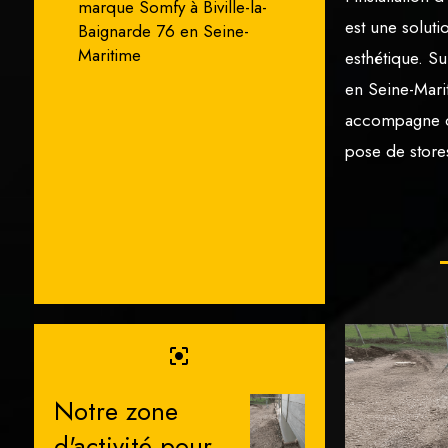
marque Somfy à Biville-la-
est une solutio
Baignarde 76 en Seine-
Maritime
esthétique. S
en Seine-Mari
accompagne da
pose de store
center_focus_strong
Notre zone
d'activité pour