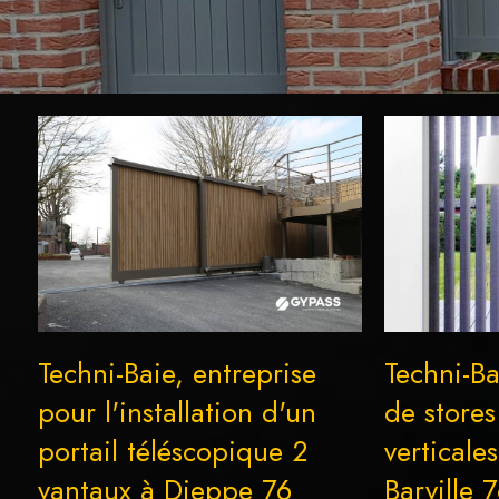
Techni-Baie, entreprise
Techni-Ba
pour l'installation d'un
de store
portail téléscopique 2
verticale
vantaux à Dieppe 76
Barville 