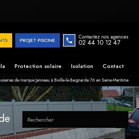
enuiseries de marque Janneau à Biville-la-Baignarde 76 en
Contactez nos agences
ENTS
PROJET PISCINE
02 44 10 12 47
la
Protection solaire
Isolation
Contact
iseries de marque Janneau à Biville-la-Baignarde 76 en Seine-Maritime
rde
Rechercher