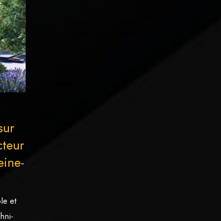
sur
cteur
eine-
le et
hni-