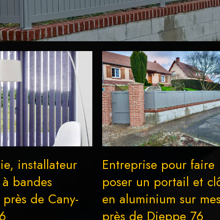
ie, installateur
Entreprise pour faire
s à bandes
poser un portail et cl
s près de Cany-
en aluminium sur me
76
près de Dieppe 76