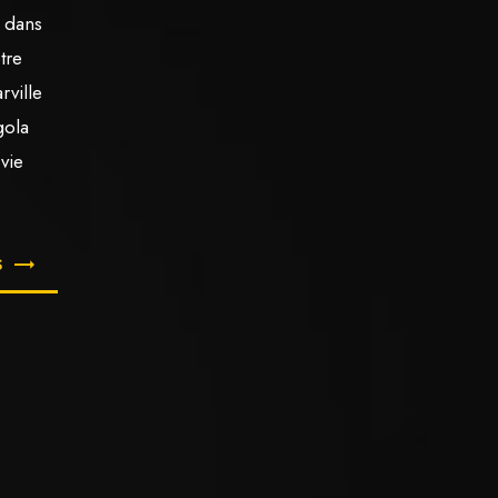
e dans
otre
rville
gola
vie
S