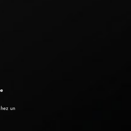
me
rchez un