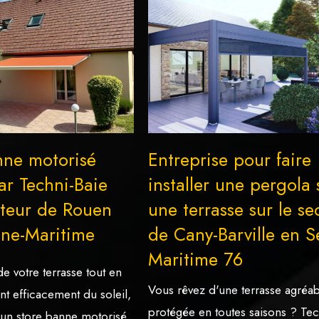
nne motorisé
Entreprise pour faire
par Techni-Baie
installer une pergola 
cteur de Rouen
une terrasse sur le se
ine-Maritime
de Cany-Barville en S
Maritime 76
de votre terrasse tout en
Vous rêvez d'une terrasse agréab
t efficacement du soleil,
protégée en toutes saisons ? Tec
 d’un store banne motorisé