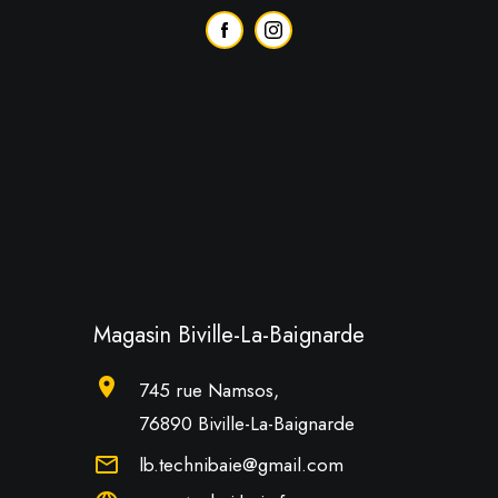
Magasin Biville-La-Baignarde
location_on
745 rue Namsos,
76890 Biville-La-Baignarde
mail_outline
lb.technibaie@gmail.com