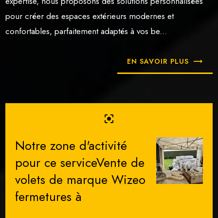
expertise, nous proposons des solutions personnalisées
pour créer des espaces extérieurs modernes et
confortables, parfaitement adaptés à vos be...
EN SAVOIR PLUS
center_focus_strong
Notre zone d'activité
pour ce serviceVente de
volets de marque Wizeo
fermetures à