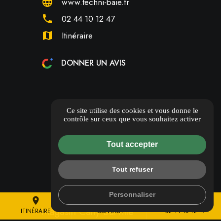
language
www.techni-baie.fr
phone
02 44 10 12 47
map
Itinéraire
DONNER UN AVIS
Ce site utilise des cookies et vous donne le
contrôle sur ceux que vous souhaitez activer
Tout accepter
Tout refuser
Personnaliser
place
mail
call
Magasin Cany-Barville
ITINÉRAIRE
CONTACT
02 44 10 12 47