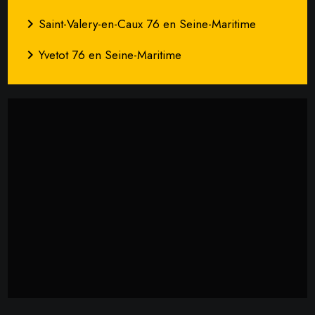
navigate_next
Saint-Valery-en-Caux 76 en Seine-Maritime
navigate_next
Yvetot 76 en Seine-Maritime