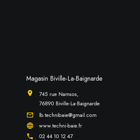
Magasin Biville-La-Baignarde
location_on
745 rue Namsos,
76890 Biville-La-Baignarde
mail_outline
lb.technibaie@gmail.com
language
www.techni-baie.fr
phone
02 44 10 12 47