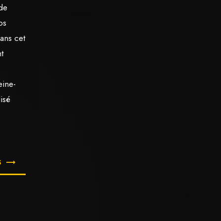
 de
os
ans cet
t
eine-
lisé
S