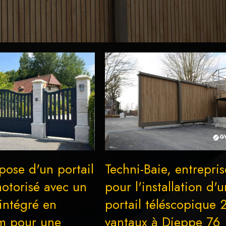
pose d'un portail
Techni-Baie, entrepris
motorisé avec un
pour l'installation d'u
 intégré en
portail téléscopique 
m pour une
vantaux à Dieppe 76