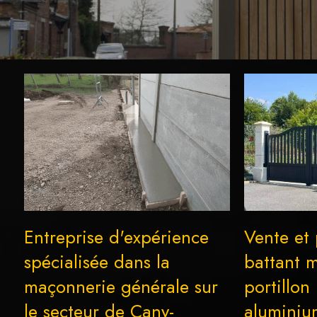
Entreprise d'expérience
Vente et 
spécialisée dans la
battant 
maçonnerie générale sur
portillon
le secteur de Cany-
aluminiu