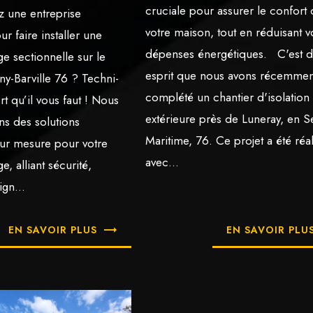
cruciale pour assurer le confort
 une entreprise
votre maison, tout en réduisant v
ur faire installer une
dépenses énergétiques. C'est d
e sectionnelle sur le
esprit que nous avons récemmen
ny-Barville 76 ? Techni-
complété un chantier d'isolation
rt qu’il vous faut ! Nous
extérieure près de Luneray, en S
s des solutions
Maritime, 76. Ce projet a été réa
 sur mesure pour votre
avec...
e, alliant sécurité,
ign...
EN SAVOIR PLUS
EN SAVOIR PLU