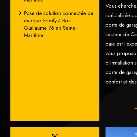
Vous cherchez
navigate_next
Pose de solution connectée de
spécialisée po
marque Somfy à Bois-
porte de garag
Guillaume 76 en Seine-
secteur de Ca
Maritime
baie est l'expe
vous proposon
d’installation
porte de garag
confort et des
center_focus_strong