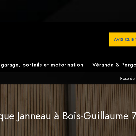
 Bois-Guillaume 76 en Seine-Maritime propose : Pose de menu
tion de menuiseries extérieures.
AVIS CLI
 garage, portails et motorisation
Véranda & Pergo
Pose de 
que Janneau à Bois-Guillaume 