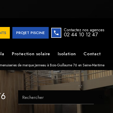
iseries de marque Janneau à Bois-Guillaume 76 en Seine-
Contactez nos agences
ENTS
PROJET PISCINE
02 44 10 12 47
la
Protection solaire
Isolation
Contact
menuiseries de marque Janneau à Bois-Guillaume 76 en Seine-Maritime
76
Rechercher