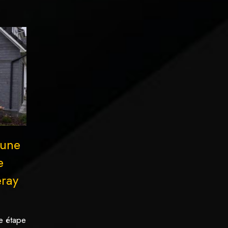
'une
e
eray
e étape