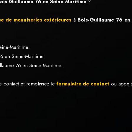
Bois-Guillaume 76 en Seine-Maritime
?
e de menuiseries extérieures
à
Bois-Guillaume 76 en 
eine-Maritime.
 76 en Seine-Maritime.
llaume 76 en Seine-Maritime.
e contact et remplissez le
formulaire de contact
ou appel