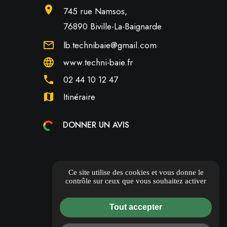
location_on
745 rue Namsos,
76890 Biville-La-Baignarde
mail_outline
lb.technibaie@gmail.com
language
www.techni-baie.fr
phone
02 44 10 12 47
map
Itinéraire
DONNER UN AVIS
Ce site utilise des cookies et vous donne le
contrôle sur ceux que vous souhaitez activer
Tout accepter