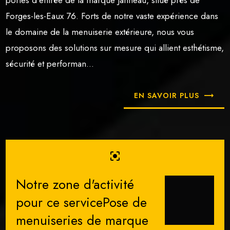
portes d’entrée de la marque Janneau, situé près de
Forges-les-Eaux 76. Forts de notre vaste expérience dans
le domaine de la menuiserie extérieure, nous vous
proposons des solutions sur mesure qui allient esthétisme,
sécurité et performan...
EN SAVOIR PLUS
center_focus_strong
Notre zone d'activité
pour ce servicePose de
menuiseries de marque